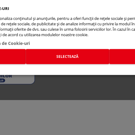
E-URI
aliza conținutul și anunțurile, pentru a oferi funcții de rețele sociale și pent
e rețele sociale, de publicitate și de analize informații cu privire la modul în 
rmații oferite de dvs. sau culese în urma folosirii serviciilor lor. În cazul în c
eți de acord cu utilizarea modulelor noastre cookie.
uzuki Global
Stoc Online
Service Portal
Noutati
Lista de pr
a de Cookie-uri
SELECTEAZĂ
a OBFCM
Recodificare combustibil
Termeni si condiții
A.N.P.C.