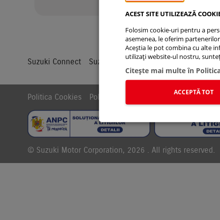
ACEST SITE UTILIZEAZĂ COOKI
Folosim cookie-uri pentru a person
asemenea, le oferim partenerilor d
Aceștia le pot combina cu alte info
utilizați website-ul nostru, sunt
Suzuki Connect
Suzuki Autoturisme
Suzuki Moto
S
Citeşte mai multe în Politic
ACCEPTĂ TOT
Politica Cookies
Politica de confidentialitate
Politic
© Suzuki Motor Corporation, 2026 . All rights reserved.