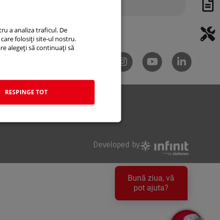
ru a analiza traficul. De
care folosiți site-ul nostru.
are alegeți să continuați să
ețuri
RESPINGE TOT
 - SAL
A.N.P.C
Developed by
Bună ziua, vă
pot ajuta?