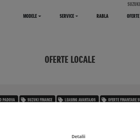
SUZUK
MODELE
SERVICE
RABLA
OFERTE
OFERTE LOCALE
O PADOVA
SUZUKI FINANCE
LEASING AVANTAJOS
OFERTE FINANTARE S
ta finantare 0% dobanda
m finanțare Suzuki Financial Services, prin parteneriat cu Impuls
e de finanțare atractivă și personalizată, pentru toată gama de 
E MAI MULTE
Detalii