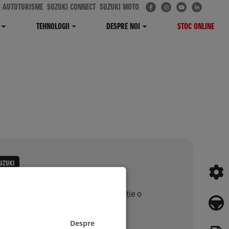
I AUTOTURISME
SUZUKI CONNECT
SUZUKI MOTO
TEHNOLOGII
DESPRE NOI
STOC ONLINE
UZUKI
 Leasing. Suzuki îți pune la dispoziție o
modele Suzuki.
Despre