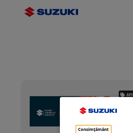
AUT
Ofer
Progra
soluți
CITEST
Consimțământ